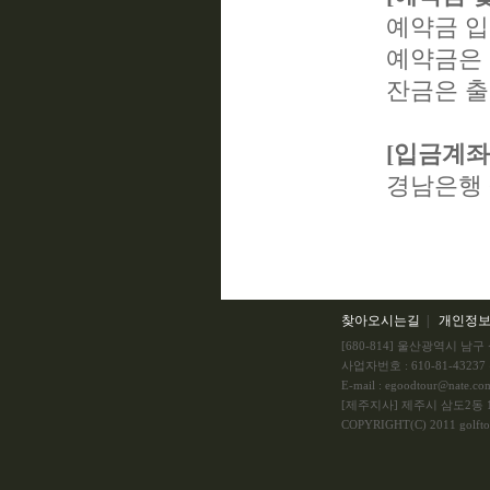
예약금 입
예약금은 1
잔금은 출
[입금계좌
경남은행 6
찾아오시는길
|
개인정
[680-814] 울산광역시 남
사업자번호 : 610-81-4323
E-mail : egoodtour@nate.
[제주지사] 제주시 삼도2동 118
COPYRIGHT(C) 2011 golfto