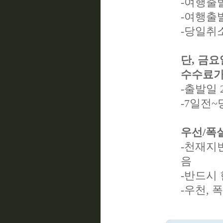
-여행출발
-여행출발
-당일취소
단, 금
수수료가
-출발일 
-7일전~
우선/폭
-천재지
음
-반드시
-우천,