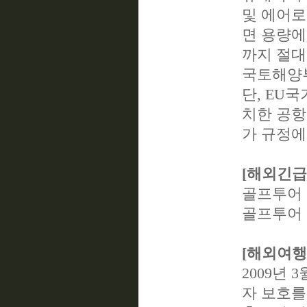
및 에어로
면 용량에
까지 절대
국토해양부 ht
단, EU
치한 공항
가 규정에
[해외긴급
골프투어 11
골프투어 담
[해외여행
2009년
자 보호를