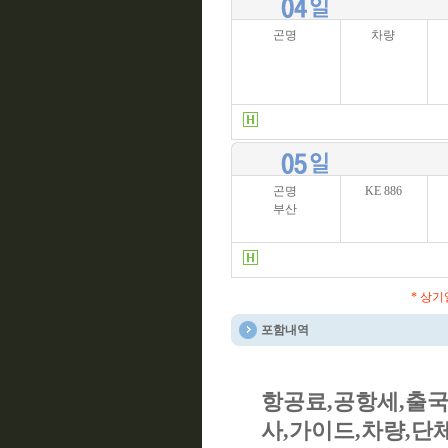
곤명
차량
곤명
KE 886
부산
* 상
포함내역
항공료,공항세,출
사,가이드,차량,단