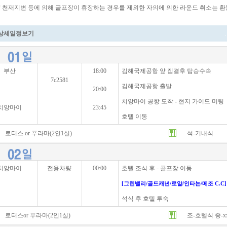
* 천재지변 등에 의해 골프장이 휴장하는 경우를 제외한 자의에 의한 라운드 취소는 환
상세일정보기
부산
18:00
김해국제공항 앞 집결후 탑승수속
7c2581
김해국제공항 출발
20:00
치앙마이 공항 도착 - 현지 가이드 미팅
치앙마이
23:45
호텔 이동
로터스 or 푸라마(2인1실)
석-기내식
치앙마이
전용차량
00:00
호텔 조식 후 - 골프장 이동
[그린밸리/골드캐년/로얄/인타논/메조 C.C] -
석식 후 호텔 투숙
로터스or 푸라마(2인1실)
조-호텔식 중-x