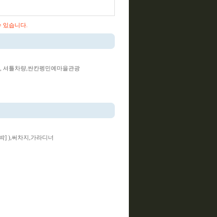
수 있습니다.
카트, 셔틀차량,싼칸펭민예마을관광
[4박] ),써차지,가라디너