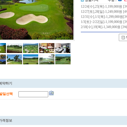
상품가격
주중 :
1
12/24[수],25[목]-1,199,000원 [
12/27[토],28[일]-1,249,000원 [
12/31[수],1/1[목]-1,299,000원[
1/3[토]~2/22[일]-1,199,000원
2/18[수],19[목]-1,349,000원 [3
예약하기
발일선택
가격정보