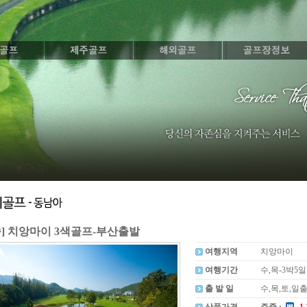
속] 치앙마이 3색골프-부산출발
여행지역
치앙마이
여행기간
수,목-3박5일
출 발 일
수,목,토,일