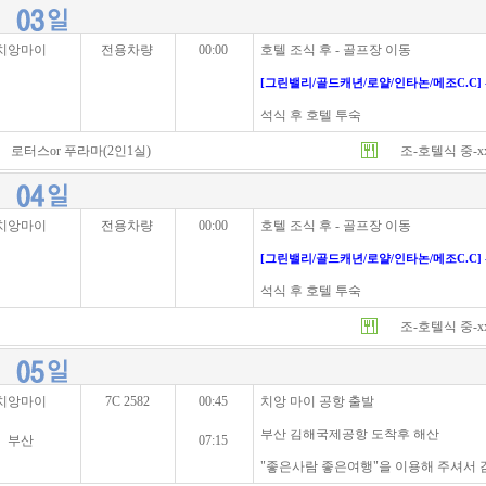
치앙마이
전용차량
00:00
호텔 조식 후 - 골프장 이동
[그린밸리/골드캐년/로얄/인타논/메조C.C] - 
석식 후 호텔 투숙
로터스or 푸라마(2인1실)
조-호텔식 중-x
치앙마이
전용차량
00:00
호텔 조식 후 - 골프장 이동
[그린밸리/골드캐년/로얄/인타논/메조C.C] - 
석식 후 호텔 투숙
조-호텔식 중-x
치앙마이
7C 2582
00:45
치앙 마이 공항 출발
부산 김해국제공항 도착후 해산
부산
07:15
"좋은사람 좋은여행"을 이용해 주셔서 