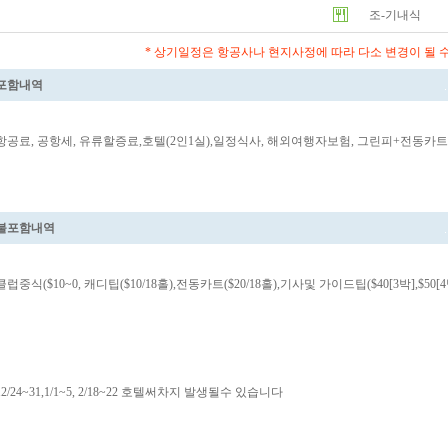
조-기내식
* 상기일정은 항공사나 현지사정에 따라 다소 변경이 될 
포함내역
항공료, 공항세, 유류할증료,호텔(2인1실),일정식사, 해외여행자보험, 그린피+전동
불포함내역
클럽중식($10~0, 캐디팁($10/18홀),전동카트($20/18홀),기사및 가이드팁($40[3박],$50
12/24~31,1/1~5, 2/18~22 호텔써차지 발생될수 있습니다