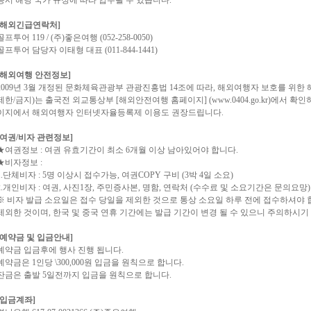
승시 해당 국가 규정에 따라 압수될 수 있습니다.
[해외긴급연락처]
골프투어 119 / (주)좋은여행 (052-258-0050)
골프투어 담당자 이태형 대표 (011-844-1441)
[해외여행 안전정보]
2009년 3월 개정된 문화체육관광부 관광진흥법 14조에 따라, 해외여행자 보호를 위한
제한/금지)는 출국전 외교통상부 [해외안전여행 홈페이지] (www.0404.go.kr)에서 확
이지에서 해외여행자 인터넷자율등록제 이용도 권장드립니다.
[여권/비자 관련정보]
★여권정보 : 여권 유효기간이 최소 6개월 이상 남아있어야 합니다.
★비자정보 :
1.단체비자 : 5명 이상시 접수가능, 여권COPY 구비 (3박 4일 소요)
2.개인비자 : 여권, 사진1장, 주민증사본, 명함, 연락처 (수수료 및 소요기간은 문의요망)
※ 비자 발급 소요일은 접수 당일을 제외한 것으로 통상 소요일 하루 전에 접수하셔야 
제외한 것이며, 한국 및 중국 연휴 기간에는 발급 기간이 변경 될 수 있으니 주의하시기
[예약금 및 입금안내]
예약금 입금후에 행사 진행 됩니다.
예약금은 1인당 \300,000원 입금을 원칙으로 합니다.
잔금은 출발 5일전까지 입금을 원칙으로 합니다.
[입금계좌]