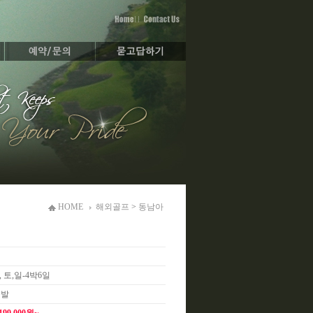
HOME
해외골프
>
동남아
, 토,일-4박6일
출발