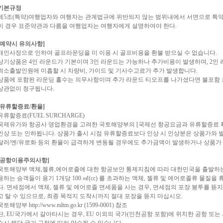
기본규정
제5조(특약)여행업자와 여행자는 관계법규에 위반되지 않는 범위내에서 서면으로 특약을
이 경우 표준약관과 다름을 여행업자는 여행자에게 설명하여야 한다.
[예약시 유의사항]
개인사정으로 인하여 골프라운딩을 미 이용 시 골프비용을 환불 받으실 수 없습니다.
상기상품은 4인 라운드가 기본이며 3인 라운드는 가능하나 추가비용이 발생하며, 2인
최소출발인원에 미흡할 시 차량비, 가이드 및 기사수고료가 추가 발생합니다.
상품에 포함된 라운딩 홀수는 의무사항이며 추가 라운드 티오프를 나가셨다면 불포함 
상관없이 청구됩니다.
[유류할증료/환율]
유류할증료(FUEL SURCHARGE)
국제유가와 항공사 영업환경을 고려한 국토해양부의 [국제선 항공요금과 유류할증료 
인상 또는 인하됩니다. 상품가 출시 시점 유류할증료보다 인상 시 인상분은 상품가와
달러/엔/유로화 등의 환율이 급격하게 변동될 경우에도 추가금액이 발생하거나 상품가 
[공항이용주의사항]
국토해양부 액체,젤류,에어로졸에 대한 항공보안 통제지침에 따라 대한민국을 출발하는
용하는 승객들이 용기 1개당 100 ㎖(cc) 를 초과하는 액체, 젤류 및 에어로졸류 물
다. 면세점에서 액체, 젤류 및 에어로졸 면세품을 사는 경우, 면세점의 포장 봉투를 
고 탈 수 있으므로, 최종 목적지 도착시까지 절대 포장을 뜯지 마십시오.
국토해양부 http://www.mltm.go.kr (1599-0001) 참조
단, EU국가에서 갈아타시는 경우, EU 이외의 국가(인천공항 포함)에 위치한 공항 또