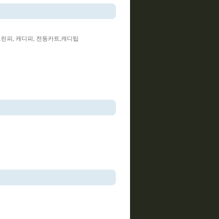
 그린피, 캐디피, 전동카트,캐디팁