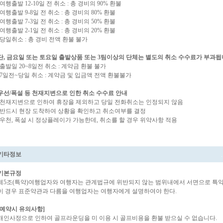
-여행출발 12-10일 전 취소 : 총 경비의 90% 환불
-여행출발 9-8일 전 취소 : 총 경비의 80% 환불
-여행출발 7-3일 전 취소 : 총 경비의 50% 환불
-여행출발 2-1일 전 취소 : 총 경비의 20% 환불
-당일취소 : 총 경비 전액 환불 불가
단, 금요일 또는 토요일 출발상품 또는 3팀이상의 단체는 별도의 취소 수수료가 부과됩
-출발일 20~8일전 취소 : 계약금 환불 불가
-7일전~당일 취소 : 계약금 및 입금액 전액 환불불가
우선/폭설 등 천재지변으로 인한 취소 수수료 안내
-천재지변으로 인하여 휴장을 제외하고 당일 전화취소는 인정되지 않음
-반드시 현장 도착하여 상황을 확인하고 취소여부를 결정
-우천, 폭설 시 정상플레이가 가능한데, 취소를 할 경우 위약사항 적용
기타정보
기본규정
제5조(특약)여행업자와 여행자는 관계법규에 위반되지 않는 범위내에서 서면으로 특약을
이 경우 표준약관과 다름을 여행업자는 여행자에게 설명하여야 한다.
[예약시 유의사항]
개인사정으로 인하여 골프라운딩을 미 이용 시 골프비용을 환불 받으실 수 없습니다.