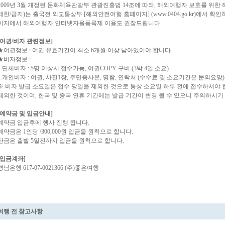
2009년 3월 개정된 문화체육관광부 관광진흥법 14조에 따라, 해외여행자 보호를 위한
제한/금지)는 출국전 외교통상부 [해외안전여행 홈페이지] (www.0404.go.kr)에서 확
이지에서 해외여행자 인터넷자율등록제 이용도 권장드립니다.
[여권/비자 관련정보]
★여권정보 : 여권 유효기간이 최소 6개월 이상 남아있어야 합니다.
★비자정보 :
1.단체비자 : 5명 이상시 접수가능, 여권COPY 구비 (3박 4일 소요)
2.개인비자 : 여권, 사진1장, 주민증사본, 명함, 연락처 (수수료 및 소요기간은 문의요망)
※ 비자 발급 소요일은 접수 당일을 제외한 것으로 통상 소요일 하루 전에 접수하셔야 
제외한 것이며, 한국 및 중국 연휴 기간에는 발급 기간이 변경 될 수 있으니 주의하시기
[예약금 및 입금안내]
예약금 입금후에 행사 진행 됩니다.
예약금은 1인당 \300,000원 입금을 원칙으로 합니다.
잔금은 출발 5일전까지 입금을 원칙으로 합니다.
[입금계좌]
경남은행 617-07-0021366 (주)좋은여행
여행 전 참고사항