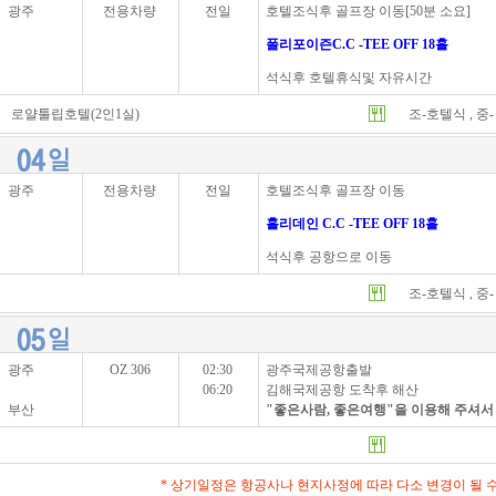
광주
전용차량
전일
호텔조식후 골프장 이동[50분 소요]
폴리포이즌C.C -TEE OFF 18홀
석식후 호텔휴식및 자유시간
로얄툴립호텔(2인1실)
조-호텔식 , 중
광주
전용차량
전일
호텔조식후 골프장 이동
홀리데인 C.C -TEE OFF 18홀
석식후 공항으로 이동
조-호텔식 , 중
광주
OZ 306
02:30
광주국제공항출발
06:20
김해국제공항 도착후 해산
부산
"좋은사람, 좋은여행"을 이용해 주셔
* 상기일정은 항공사나 현지사정에 따라 다소 변경이 될 