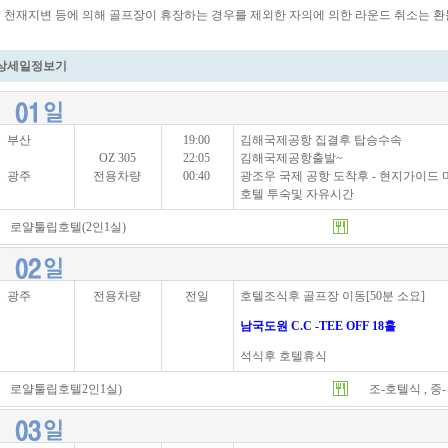
* 천재지변 등에 의해 골프장이 휴장하는 경우를 제외한 자의에 의한 라운드 취소는 환
상세일정보기
부산
19:00
김해국제공항 집결후 탑승수속
OZ 305
22:05
김해국제공항출발~
광주
전용차량
00:40
광조우 국제 공항 도착후 - 현지가이드
호텔 투숙및 자유시간
로얄툴립호텔(2인1실)
광주
전용차량
전일
호텔조식후 골프장 이동[50분 소요]
남국도원 C.C -TEE OFF 18홀
석식후 호텔휴식
로얄툴립호텔2인1실)
조-호텔식 , 중