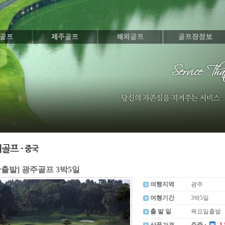
산출발] 광주골프 3박5일
여행지역
광주
여행기간
3박5일
출 발 일
목요일출발