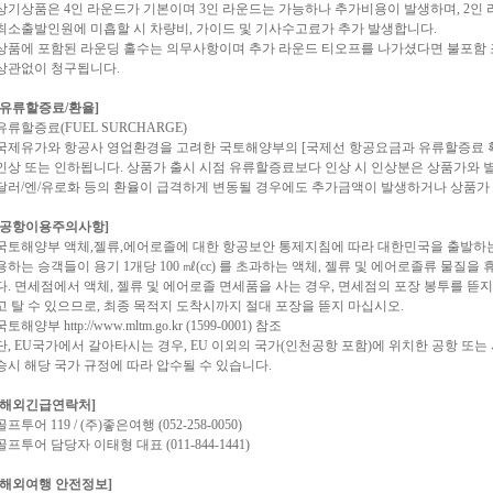
상기상품은 4인 라운드가 기본이며 3인 라운드는 가능하나 추가비용이 발생하며, 2인
최소출발인원에 미흡할 시 차량비, 가이드 및 기사수고료가 추가 발생합니다.
상품에 포함된 라운딩 홀수는 의무사항이며 추가 라운드 티오프를 나가셨다면 불포함 
상관없이 청구됩니다.
[유류할증료/환율]
유류할증료(FUEL SURCHARGE)
국제유가와 항공사 영업환경을 고려한 국토해양부의 [국제선 항공요금과 유류할증료 
인상 또는 인하됩니다. 상품가 출시 시점 유류할증료보다 인상 시 인상분은 상품가와
달러/엔/유로화 등의 환율이 급격하게 변동될 경우에도 추가금액이 발생하거나 상품가 
[공항이용주의사항]
국토해양부 액체,젤류,에어로졸에 대한 항공보안 통제지침에 따라 대한민국을 출발하는
용하는 승객들이 용기 1개당 100 ㎖(cc) 를 초과하는 액체, 젤류 및 에어로졸류 물
다. 면세점에서 액체, 젤류 및 에어로졸 면세품을 사는 경우, 면세점의 포장 봉투를 
고 탈 수 있으므로, 최종 목적지 도착시까지 절대 포장을 뜯지 마십시오.
국토해양부 http://www.mltm.go.kr (1599-0001) 참조
단, EU국가에서 갈아타시는 경우, EU 이외의 국가(인천공항 포함)에 위치한 공항 또
승시 해당 국가 규정에 따라 압수될 수 있습니다.
[해외긴급연락처]
골프투어 119 / (주)좋은여행 (052-258-0050)
골프투어 담당자 이태형 대표 (011-844-1441)
[해외여행 안전정보]