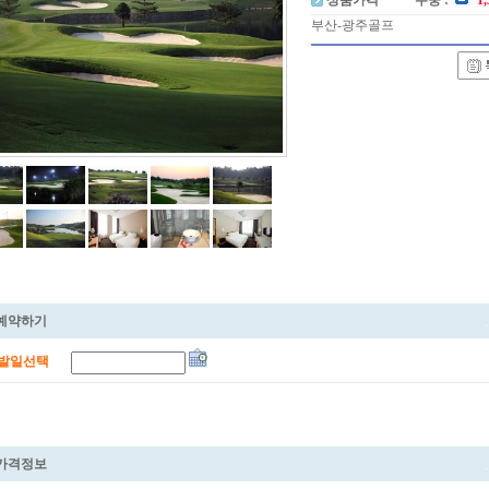
상품가격
주중 :
1
부산-광주골프
예약하기
발일선택
가격정보