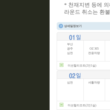
* 천재지변 등에 
라운드 취소는 환불
상세일정보기
부산
광주
OZ 305
심천
전용차량
미션힐리조트(2인1실)
심천
셔틀차량
미션힐리조트(2인1실)