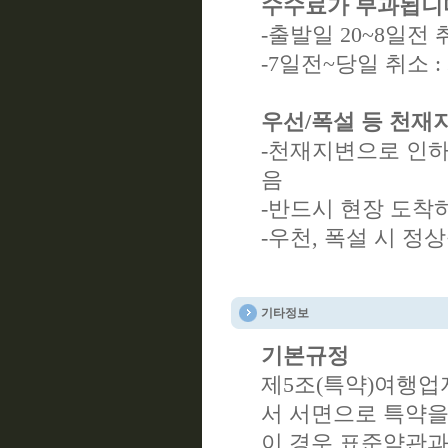
수수료가 부과됩니
-출발일 20~8일전 
-7일전~당일 취소 
우선/폭설 등 천재
-천재지변으로 인하
음
-반드시 현장 도착
-우천, 폭설 시 
기타정보
기본규정
제5조(특약)여행업
서 서면으로 특약을
이 경우 표준약관과