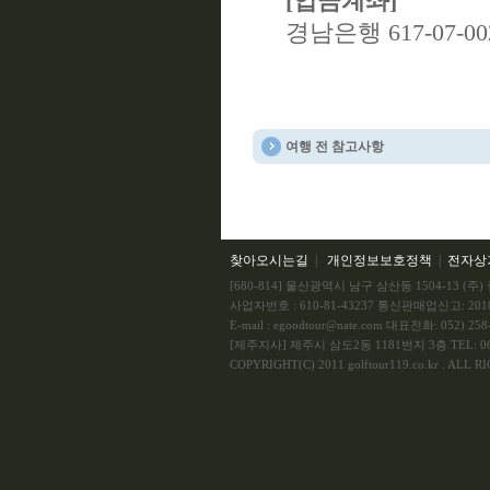
[입금계좌]
경남은행 617-07-0
여행 전 참고사항
찾아오시는길
|
개인정보보호정책
|
전자상
[680-814] 울산광역시 남구 삼산동 1504-13 
사업자번호 : 610-81-43237 통신판매업신고: 201
E-mail : egoodtour@nate.com 대표전화: 052) 258-
[제주지사] 제주시 삼도2동 1181번지 3층 TEL: 064
COPYRIGHT(C) 2011 golftour119.co.kr . ALL 