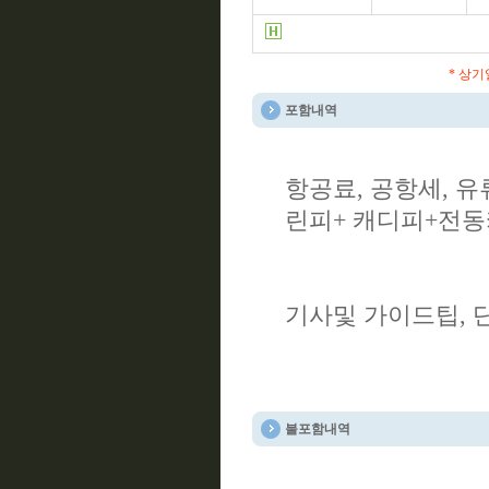
* 상
포함내역
항공료, 공항세, 유
린피+ 캐디피+전
기사및 가이드팁,
불포함내역