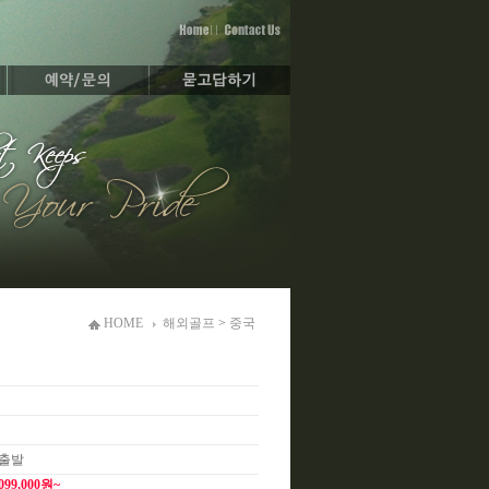
HOME
해외골프
>
중국
 출발
,099,000원~