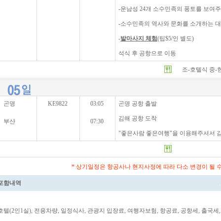
-운남성 24개 소수민족의 풍토를 보여
-소수민족의 역사와 문화를 소개하는 
-
발마사지 체험
(팁$5/인 별도)
석식 후 공항으로 이동
조-호텔식 중-
곤명
KE9822
03:05
곤명 공항 출발
김해 공항 도착
부산
07:30
"좋은사람 좋은여행"을 이용해주셔서 
* 상기일정은 항공사나 현지사정에 따라 다소 변경이 될 
포함내역
호텔(2인1실), 전용차량, 일정식사, 관광지 입장료, 여행자보험, 항공료, 공항세, 출국세