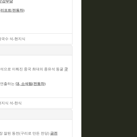
군강무당
리프트/전동차)
쌀국수 석-현지식
괴석으로 이뤄진 중국 최대의 종유석 동굴
구
 연출하는
대, 소석림(전동차)
현지식 석-한식
가장 잘된 동전(구리로 만든 전당)
금전