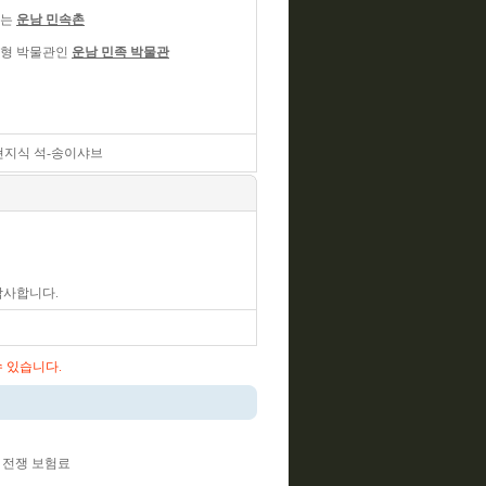
주는
운남 민속촌
대형 박물관인
운남 민족 박물관
현지식 석-송이샤브
감사합니다.
수 있습니다.
, 전쟁 보험료