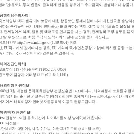
달러/엔/유로화 등의 환율이 급격하게 변동될 경우에도 추가금액이 발생하거나 상품가 
[공항이용주의사항]
국토해양부 액체,젤류,에어로졸에 대한 항공보안 통제지침에 따라 대한민국을 출발하는
용하는 승객들이 용기 1개당 100 ㎖(cc) 를 초과하는 액체, 젤류 및 에어로졸류 물
다. 면세점에서 액체, 젤류 및 에어로졸 면세품을 사는 경우, 면세점의 포장 봉투를 
고 탈 수 있으므로, 최종 목적지 도착시까지 절대 포장을 뜯지 마십시오.
국토해양부 http://www.mltm.go.kr (1599-0001) 참조
단, EU국가에서 갈아타시는 경우, EU 이외의 국가(인천공항 포함)에 위치한 공항 또
승시 해당 국가 규정에 따라 압수될 수 있습니다.
[해외긴급연락처]
골프투어 119 / (주)좋은여행 (052-258-0050)
골프투어 담당자 이태형 대표 (011-844-1441)
[해외여행 안전정보]
2009년 3월 개정된 문화체육관광부 관광진흥법 14조에 따라, 해외여행자 보호를 위한
제한/금지)는 출국전 외교통상부 [해외안전여행 홈페이지] (www.0404.go.kr)에서 확
이지에서 해외여행자 인터넷자율등록제 이용도 권장드립니다.
[여권/비자 관련정보]
★여권정보 : 여권 유효기간이 최소 6개월 이상 남아있어야 합니다.
★비자정보 :
1.단체비자 : 5명 이상시 접수가능, 여권COPY 구비 (3박 4일 소요)