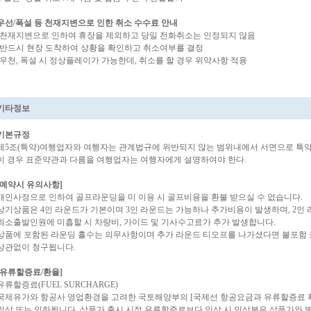
우선/폭설 등 천재지변으로 인한 취소 수수료 안내
-천재지변으로 인하여 휴장을 제외하고 당일 전화취소는 인정되지 않음
-반드시 현장 도착하여 상황을 확인하고 취소여부를 결정
-우천, 폭설 시 정상플레이가 가능한데, 취소를 할 경우 위약사항 적용
기타정보
기본규정
제5조(특약)여행업자와 여행자는 관계법규에 위반되지 않는 범위내에서 서면으로 특약을
이 경우 표준약관과 다름을 여행업자는 여행자에게 설명하여야 한다.
[예약시 유의사항]
개인사정으로 인하여 골프라운딩을 미 이용 시 골프비용을 환불 받으실 수 없습니다.
상기상품은 4인 라운드가 기본이며 3인 라운드는 가능하나 추가비용이 발생하며, 2인
최소출발인원에 미흡할 시 차량비, 가이드 및 기사수고료가 추가 발생합니다.
상품에 포함된 라운딩 홀수는 의무사항이며 추가 라운드 티오프를 나가셨다면 불포함 
상관없이 청구됩니다.
[유류할증료/환율]
유류할증료(FUEL SURCHARGE)
국제유가와 항공사 영업환경을 고려한 국토해양부의 [국제선 항공요금과 유류할증료 
인상 또는 인하됩니다. 상품가 출시 시점 유류할증료보다 인상 시 인상분은 상품가와