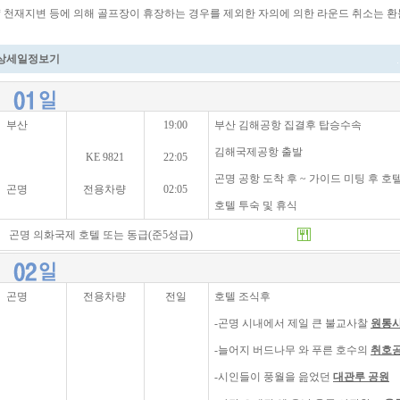
* 천재지변 등에 의해 골프장이 휴장하는 경우를 제외한 자의에 의한 라운드 취소는 환
상세일정보기
부산
19:00
부산 김해공항 집결후 탑승수속
김해국제공항 출발
KE 9821
22:05
곤명 공항 도착 후 ~ 가이드 미팅 후 호
곤명
전용차량
02:05
호텔 투숙 및 휴식
곤명 의화국제 호텔 또는 동급(준5성급)
곤명
전용차량
전일
호텔 조식후
-곤명 시내에서 제일 큰 불교사찰
원통
-늘어지 버드나무 와 푸른 호수의
취호
-시인들이 풍월을 읊었던
대관루 공원