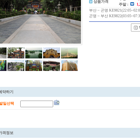
상품가격
주말 :
1
부산 ~ 곤명 KE9821(22:05~02:0
곤명 ~ 부산 KE9822(03:05~07:3
예약하기
발일선택
가격정보