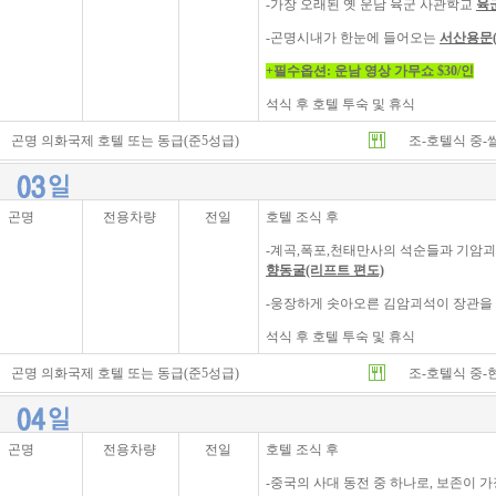
-가장 오래된 옛 운남 육군 사관학교
육
-곤명시내가 한눈에 들어오는
서산용문(
+필수
옵션: 운남 영상 가무쇼 $30/인
석식 후 호텔 투숙 및 휴식
곤명 의화국제 호텔 또는 동급(준5성급)
조-호텔식 중-
곤명
전용차량
전일
호텔 조식 후
-계곡,폭포,천태만사의 석순들과 기암
향동굴(리프트 편도)
-웅장하게 솟아오른 김암괴석이 장관을
석식 후 호텔 투숙 및 휴식
곤명 의화국제 호텔 또는 동급(준5성급)
조-호텔식 중-
곤명
전용차량
전일
호텔 조식 후
-중국의 사대 동전 중 하나로, 보존이 