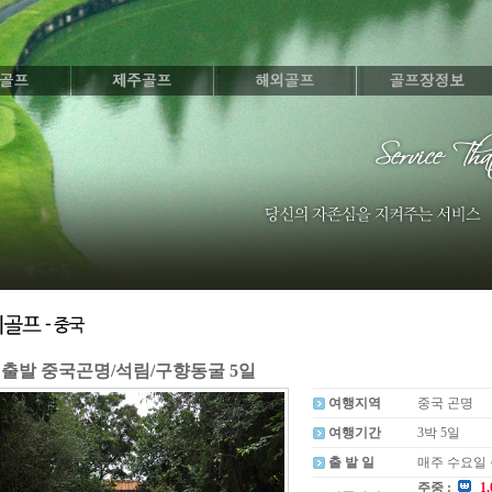
 출발 중국곤명/석림/구향동굴 5일
여행지역
중국 곤명
여행기간
3박 5일
출 발 일
매주 수요일
주중 :
1