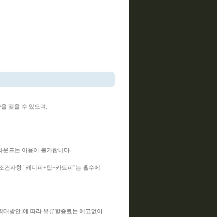
 맺을 수 있으며,
 라운드는 이용이 불가합니다.
조건사항 "캐디피+팁+카트피"는 홀수에
확대방안]에 따라 유류할증료는 예고없이