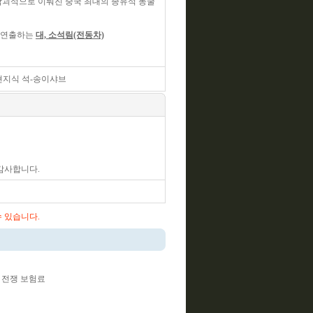
암괴석으로 이뤄진 중국 최대의 종유석 동굴
 연출하는
대, 소석림(전동차)
현지식 석-송이샤브
감사합니다.
수 있습니다.
, 전쟁 보험료