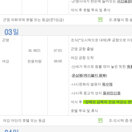
-곤명시내가 한눈에 들어오는
서산용문(
석식 후 호텔 투숙 및 휴식
곤명 의화국제 호텔 또는 동급(준5성급)
조-호텔식 중-
곤명
조식(*도시락으로 대체)후 공항으로 이
곤명 공항 출발
8L 9855
07:05
여강 공항 도착
여강
전용차량
08:00
-산세가 옥으로 용를 깎아 놓은 듯한
옥
-
운삼평(케이블카 왕복)
-나시문화의 발원지
옥수채
-나시족 종교적 성지
동파만신원
석식 후
+
장예모 감독의 인상 여강쇼 관
호텔 투숙 및 휴식
여강 아단각 호텔 또는 동급
조-도시락 중-