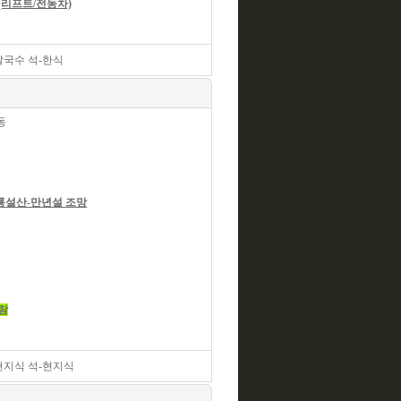
리프트/전동차)
쌀국수 석-한식
동
룡설산-만년설 조망
람
현지식 석-현지식