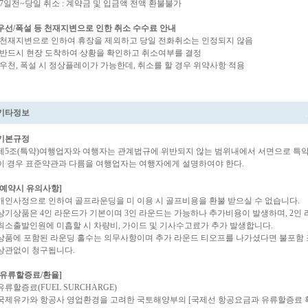
-7일전~당일 취소 : 계약금 및 입금액 전액 환불불가
우선/폭설 등 천재지변으로 인한 취소 수수료 안내
-천재지변으로 인하여 휴장을 제외하고 당일 전화취소는 인정되지 않음
-반드시 현장 도착하여 상황을 확인하고 취소여부를 결정
-우천, 폭설 시 정상플레이가 가능한데, 취소를 할 경우 위약사항 적용
기타정보
기본규정
제5조(특약)여행업자와 여행자는 관계법규에 위반되지 않는 범위내에서 서면으로 특약을
이 경우 표준약관과 다름을 여행업자는 여행자에게 설명하여야 한다.
[예약시 유의사항]
개인사정으로 인하여 골프라운딩을 미 이용 시 골프비용을 환불 받으실 수 없습니다.
상기상품은 4인 라운드가 기본이며 3인 라운드는 가능하나 추가비용이 발생하며, 2인
최소출발인원에 미흡할 시 차량비, 가이드 및 기사수고료가 추가 발생합니다.
상품에 포함된 라운딩 홀수는 의무사항이며 추가 라운드 티오프를 나가셨다면 불포함 
상관없이 청구됩니다.
[유류할증료/환율]
유류할증료(FUEL SURCHARGE)
국제유가와 항공사 영업환경을 고려한 국토해양부의 [국제선 항공요금과 유류할증료 