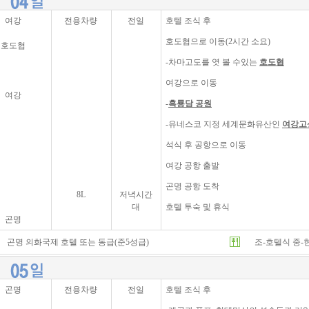
여강
전용차량
전일
호텔 조식 후
호도협으로 이동(2시간 소요)
호도협
-차마고도를 엿 볼 수있는
호도협
여강으로 이동
여강
-
흑룡담 공원
-유네스코 지정 세계문화유산인
여강고
석식 후 공항으로 이동
여강 공항 출발
곤명 공항 도착
8L
저녁시간
대
호텔 투숙 및 휴식
곤명
곤명 의화국제 호텔 또는 동급(준5성급)
조-호텔식 중-
곤명
전용차량
전일
호텔 조식 후