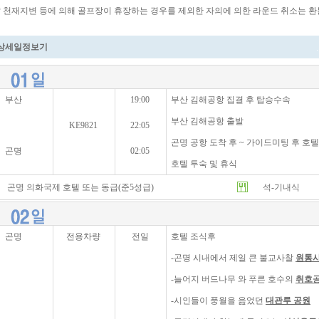
* 천재지변 등에 의해 골프장이 휴장하는 경우를 제외한 자의에 의한 라운드 취소는 환
상세일정보기
부산
19:00
부산 김해공항 집결 후 탑승수속
부산 김해공항 출발
KE9821
22:05
곤명 공항 도착 후 ~ 가이드미팅 후 호
곤명
02:05
호텔 투숙 및 휴식
곤명 의화국제 호텔 또는 동급(준5성급)
석-기내식
곤명
전용차량
전일
호텔 조식후
-곤명 시내에서 제일 큰 불교사찰
원통
-늘어지 버드나무 와 푸른 호수의
취호
-시인들이 풍월을 읊었던
대관루 공원