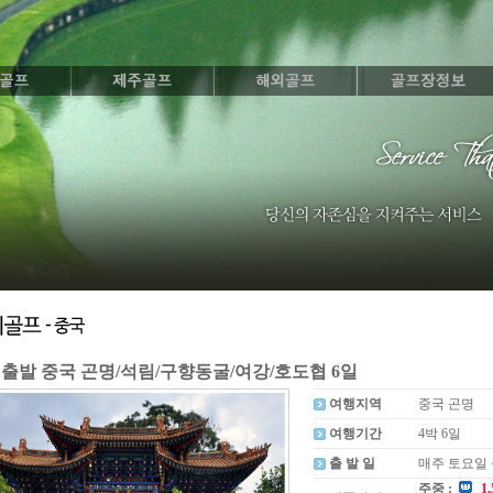
 출발 중국 곤명/석림/구향동굴/여강/호도협 6일
여행지역
중국 곤명
여행기간
4박 6일
출 발 일
매주 토요일
주중 :
1