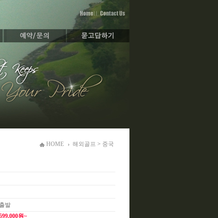
HOME
해외골프
>
중국
 출발
,599,000원~