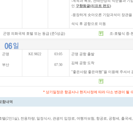
-계곡과 폭포, 천태만상의 석순들과 기
인
구향동굴(리프트 편도)
-웅장하게 솟아오른 기암괴석이 장관을
석식 후 공항으로 이동
곤명 의화국제 호텔 또는 동급 (준5성급)
조-호텔식 중-
곤명
KE 9822
03:05
곤명 공항 출발
김해 공항 도착
부산
07:30
"좋은사람 좋은여행"을 이용해 주셔서 
* 상기일정은 항공사나 현지사정에 따라 다소 변경이 될 
포함내역
호텔(2인1실), 전용차량, 일정식사, 관광지 입장료, 여행자보험, 항공료, 공항세, 출국세