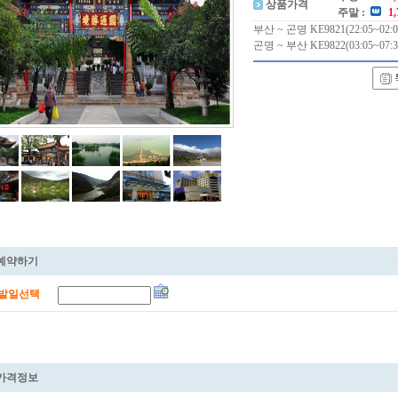
상품가격
주말 :
1
부산 ~ 곤명 KE9821(22:05~02:0
곤명 ~ 부산 KE9822(03:05~07:3
예약하기
발일선택
가격정보