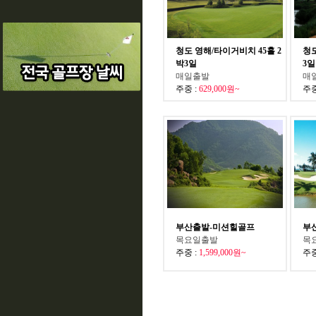
청도 영해/타이거비치 45홀 2
청도
박3일
3일
매일출발
매
주중 :
629,000원~
주중
부산출발-미션힐골프
부
목요일출발
목
주중 :
1,599,000원~
주중