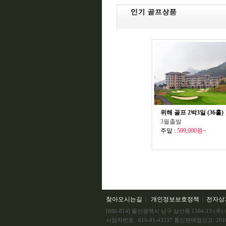
위해 골프 2박3일 (36홀)
3월출발
주말 :
599,000원~
찾아오시는길
|
개인정보보호정책
|
전자상
[680-814] 울산광역시 남구 삼산동 1504-13 
사업자번호 : 610-81-43237 통신판매업신고: 201